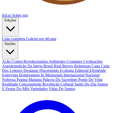
Início
Sobre nós
Edições
Lista completa
Galeria por década
Seções
Ação Contra Revolucionária
Ambientes Costumes Civilizações
Autodemolição Da Igreja
Brasil Real
Breves Religiosas
Capa
Carta
Dos Leitores
Destaque
Discernindo
Ecologia
Editorial
Efeméride
Entrevista
Homenagens
In Memoriam
Internacional
Nacional
Nobreza
Pagina Mariana
Palavra Do Sacerdote
Ponto De Vista
Realidade Concisamente
Revolução Cultural
Santo Do Dia
Santos
E Festas Do Mês
Variedades
Vidas De Santos