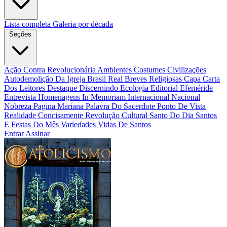
Lista completa
Galeria por década
Seções
Ação Contra Revolucionária
Ambientes Costumes Civilizações
Autodemolição Da Igreja
Brasil Real
Breves Religiosas
Capa
Carta
Dos Leitores
Destaque
Discernindo
Ecologia
Editorial
Efeméride
Entrevista
Homenagens
In Memoriam
Internacional
Nacional
Nobreza
Pagina Mariana
Palavra Do Sacerdote
Ponto De Vista
Realidade Concisamente
Revolução Cultural
Santo Do Dia
Santos
E Festas Do Mês
Variedades
Vidas De Santos
Entrar
Assinar