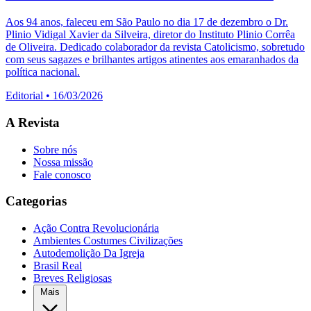
Aos 94 anos, faleceu em São Paulo no dia 17 de dezembro o Dr.
Plinio Vidigal Xavier da Silveira, diretor do Instituto Plinio Corrêa
de Oliveira. Dedicado colaborador da revista Catolicismo, sobretudo
com seus sagazes e brilhantes artigos atinentes aos emaranhados da
política nacional.
Editorial
•
16/03/2026
A Revista
Sobre nós
Nossa missão
Fale conosco
Categorias
Ação Contra Revolucionária
Ambientes Costumes Civilizações
Autodemolição Da Igreja
Brasil Real
Breves Religiosas
Mais