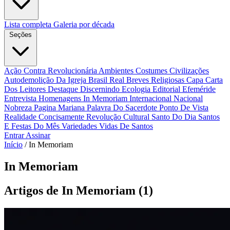
Lista completa
Galeria por década
Seções
Ação Contra Revolucionária
Ambientes Costumes Civilizações
Autodemolição Da Igreja
Brasil Real
Breves Religiosas
Capa
Carta
Dos Leitores
Destaque
Discernindo
Ecologia
Editorial
Efeméride
Entrevista
Homenagens
In Memoriam
Internacional
Nacional
Nobreza
Pagina Mariana
Palavra Do Sacerdote
Ponto De Vista
Realidade Concisamente
Revolução Cultural
Santo Do Dia
Santos
E Festas Do Mês
Variedades
Vidas De Santos
Entrar
Assinar
Início
/
In Memoriam
In Memoriam
Artigos de In Memoriam
(1)