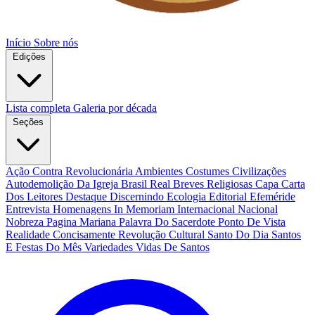
Início
Sobre nós
Edições
Lista completa
Galeria por década
Seções
Ação Contra Revolucionária
Ambientes Costumes Civilizações
Autodemolição Da Igreja
Brasil Real
Breves Religiosas
Capa
Carta
Dos Leitores
Destaque
Discernindo
Ecologia
Editorial
Efeméride
Entrevista
Homenagens
In Memoriam
Internacional
Nacional
Nobreza
Pagina Mariana
Palavra Do Sacerdote
Ponto De Vista
Realidade Concisamente
Revolução Cultural
Santo Do Dia
Santos
E Festas Do Mês
Variedades
Vidas De Santos