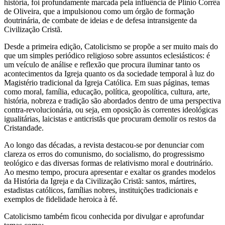
história, foi profundamente marcada pela influência de Plinio Corrêa
de Oliveira, que a impulsionou como um órgão de formação
doutrinária, de combate de ideias e de defesa intransigente da
Civilização Cristã.
Desde a primeira edição, Catolicismo se propõe a ser muito mais do
que um simples periódico religioso sobre assuntos eclesiásticos: é
um veículo de análise e reflexão que procura iluminar tanto os
acontecimentos da Igreja quanto os da sociedade temporal à luz do
Magistério tradicional da Igreja Católica. Em suas páginas, temas
como moral, família, educação, política, geopolítica, cultura, arte,
história, nobreza e tradição são abordados dentro de uma perspectiva
contra-revolucionária, ou seja, em oposição às correntes ideológicas
igualitárias, laicistas e anticristãs que procuram demolir os restos da
Cristandade.
Ao longo das décadas, a revista destacou-se por denunciar com
clareza os erros do comunismo, do socialismo, do progressismo
teológico e das diversas formas de relativismo moral e doutrinário.
Ao mesmo tempo, procura apresentar e exaltar os grandes modelos
da História da Igreja e da Civilização Cristã: santos, mártires,
estadistas católicos, famílias nobres, instituições tradicionais e
exemplos de fidelidade heroica à fé.
Catolicismo também ficou conhecida por divulgar e aprofundar