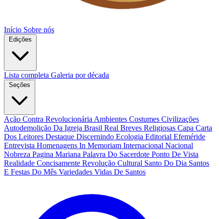
Início
Sobre nós
Edições
Lista completa
Galeria por década
Seções
Ação Contra Revolucionária
Ambientes Costumes Civilizações
Autodemolição Da Igreja
Brasil Real
Breves Religiosas
Capa
Carta
Dos Leitores
Destaque
Discernindo
Ecologia
Editorial
Efeméride
Entrevista
Homenagens
In Memoriam
Internacional
Nacional
Nobreza
Pagina Mariana
Palavra Do Sacerdote
Ponto De Vista
Realidade Concisamente
Revolução Cultural
Santo Do Dia
Santos
E Festas Do Mês
Variedades
Vidas De Santos