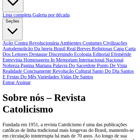
Lista completa
Galeria por década
Seções
Ação Contra Revolucionária
Ambientes Costumes Civilizações
Autodemolição Da Igreja
Brasil Real
Breves Religiosas
Capa
Carta
Dos Leitores
Destaque
Discernindo
Ecologia
Editorial
Efeméride
Entrevista
Homenagens
In Memoriam
Internacional
Nacional
Nobreza
Pagina Mariana
Palavra Do Sacerdote
Ponto De Vista
Realidade Concisamente
Revolução Cultural
Santo Do Dia
Santos
E Festas Do Mês
Variedades
Vidas De Santos
Entrar
Assinar
Sobre nós – Revista
Catolicismo
Fundada em 1951, a revista Catolicismo é uma das publicações
católicas de linha tradicional mais longevas do Brasil, mantendo-se
em circulação ininterrupta há mais de 70 anos. Ao longo de sua