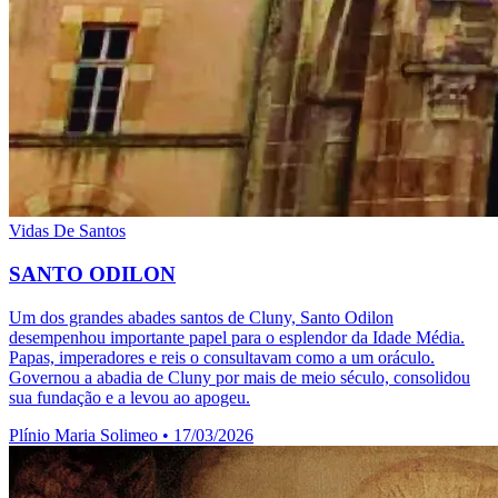
Vidas De Santos
SANTO ODILON
Um dos grandes abades santos de Cluny, Santo Odilon
desempenhou importante papel para o esplendor da Idade Média.
Papas, imperadores e reis o consultavam como a um oráculo.
Governou a abadia de Cluny por mais de meio século, consolidou
sua fundação e a levou ao apogeu.
Plínio Maria Solimeo
•
17/03/2026