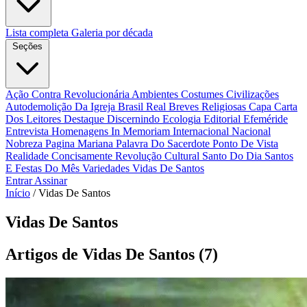
Lista completa
Galeria por década
Seções
Ação Contra Revolucionária
Ambientes Costumes Civilizações
Autodemolição Da Igreja
Brasil Real
Breves Religiosas
Capa
Carta
Dos Leitores
Destaque
Discernindo
Ecologia
Editorial
Efeméride
Entrevista
Homenagens
In Memoriam
Internacional
Nacional
Nobreza
Pagina Mariana
Palavra Do Sacerdote
Ponto De Vista
Realidade Concisamente
Revolução Cultural
Santo Do Dia
Santos
E Festas Do Mês
Variedades
Vidas De Santos
Entrar
Assinar
Início
/
Vidas De Santos
Vidas De Santos
Artigos de Vidas De Santos
(7)