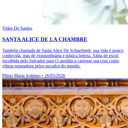
Vidas De Santos
SANTA ALICE DE LA CHAMBRE
Também chamada de Santa Alice De Schaerbeek, sua vida é pouco
conhecida, mas de extraordinária e trágica beleza. Alma de escol,
escolhida pelo Salvador para O auxiliar a carregar sua cruz como
vítima reparadora pelos pecados do mundo.
Plínio Maria Solimeo
•
26/05/2026