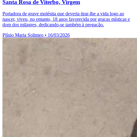
Santa Rosa de Viterbo, Virgem
Portadora de grave moléstia que deveria tirar-lhe a vida logo ao
nascer, viveu, no entanto, 18 anos favorecida por graças místicas e
dom dos milagres, dedicando-se também à pregação.
Plínio Maria Solimeo
•
16/03/2026