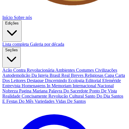
Início
Sobre nós
Edições
Lista completa
Galeria por década
Seções
Ação Contra Revolucionária
Ambientes Costumes Civilizações
Autodemolição Da Igreja
Brasil Real
Breves Religiosas
Capa
Carta
Dos Leitores
Destaque
Discernindo
Ecologia
Editorial
Efeméride
Entrevista
Homenagens
In Memoriam
Internacional
Nacional
Nobreza
Pagina Mariana
Palavra Do Sacerdote
Ponto De Vista
Realidade Concisamente
Revolução Cultural
Santo Do Dia
Santos
E Festas Do Mês
Variedades
Vidas De Santos