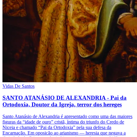
Vidas De Santos
SANTO ATANÁSIO DE ALEXANDRIA - Pai da
Ortodoxia, Doutor da Igreja, terror dos hereges
Santo Atanásio de Alexandria é apresentado como uma das maiores
figuras da “idade de ouro” cristã, íntima do triunfo do Credo de
Niceia e chamado “Pai da Ortodoxia” pela sua defesa da
Encarnação. Em oposição ao arianismo — heresia que negava a