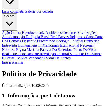
Lista completa
Galeria por década
Seções
Ação Contra Revolucionária
Ambientes Costumes Civilizações
Autodemolição Da Igreja
Brasil Real
Breves Religiosas
Capa
Carta
Dos Leitores
Destaque
Discernindo
Ecologia
Editorial
Efeméride
Entrevista
Homenagens
In Memoriam
Internacional
Nacional
Nobreza
Pagina Mariana
Palavra Do Sacerdote
Ponto De Vista
Realidade Concisamente
Revolução Cultural
Santo Do Dia
Santos
E Festas Do Mês
Variedades
Vidas De Santos
Entrar
Assinar
Política de Privacidade
Última atualização: 10/08/2026
1. Informações que Coletamos
A Revista Catolicismo coleta informações pessoais quando você se