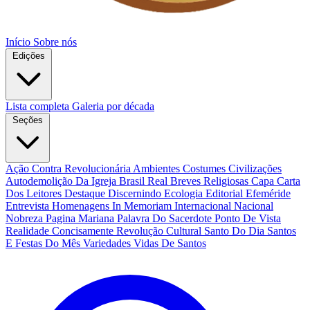
Início
Sobre nós
Edições
Lista completa
Galeria por década
Seções
Ação Contra Revolucionária
Ambientes Costumes Civilizações
Autodemolição Da Igreja
Brasil Real
Breves Religiosas
Capa
Carta
Dos Leitores
Destaque
Discernindo
Ecologia
Editorial
Efeméride
Entrevista
Homenagens
In Memoriam
Internacional
Nacional
Nobreza
Pagina Mariana
Palavra Do Sacerdote
Ponto De Vista
Realidade Concisamente
Revolução Cultural
Santo Do Dia
Santos
E Festas Do Mês
Variedades
Vidas De Santos