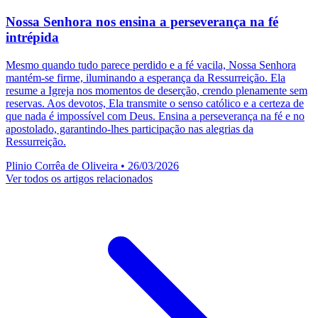
Nossa Senhora nos ensina a perseverança na fé
intrépida
Mesmo quando tudo parece perdido e a fé vacila, Nossa Senhora
mantém-se firme, iluminando a esperança da Ressurreição. Ela
resume a Igreja nos momentos de deserção, crendo plenamente sem
reservas. Aos devotos, Ela transmite o senso católico e a certeza de
que nada é impossível com Deus. Ensina a perseverança na fé e no
apostolado, garantindo-lhes participação nas alegrias da
Ressurreição.
Plinio Corrêa de Oliveira
•
26/03/2026
Ver todos os artigos relacionados