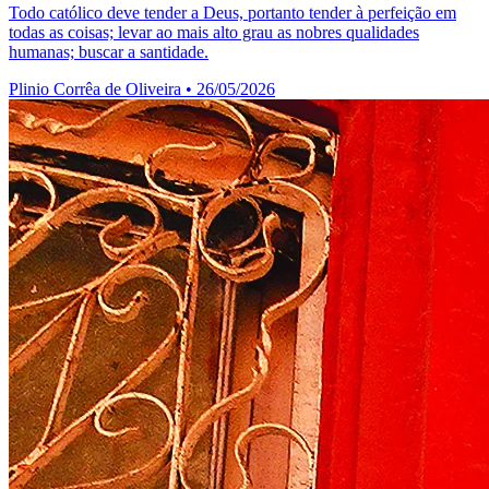
Todo católico deve tender a Deus, portanto tender à perfeição em
todas as coisas; levar ao mais alto grau as nobres qualidades
humanas; buscar a santidade.
Plinio Corrêa de Oliveira
•
26/05/2026