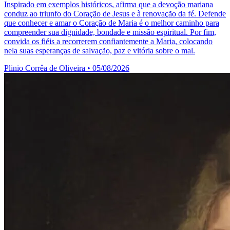
Inspirado em exemplos históricos, afirma que a devoção mariana
conduz ao triunfo do Coração de Jesus e à renovação da fé. Defende
que conhecer e amar o Coração de Maria é o melhor caminho para
compreender sua dignidade, bondade e missão espiritual. Por fim,
convida os fiéis a recorrerem confiantemente a Maria, colocando
nela suas esperanças de salvação, paz e vitória sobre o mal.
Plinio Corrêa de Oliveira
•
05/08/2026