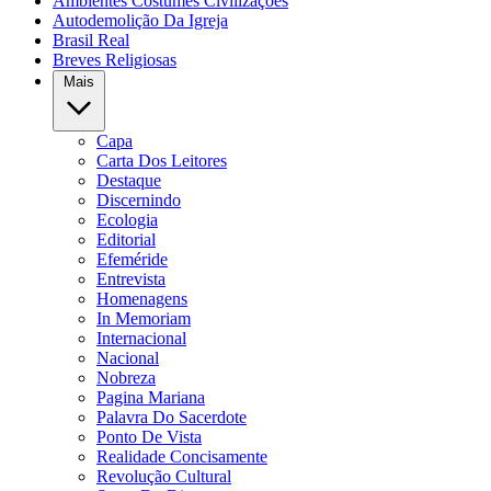
Ambientes Costumes Civilizações
Autodemolição Da Igreja
Brasil Real
Breves Religiosas
Mais
Capa
Carta Dos Leitores
Destaque
Discernindo
Ecologia
Editorial
Efeméride
Entrevista
Homenagens
In Memoriam
Internacional
Nacional
Nobreza
Pagina Mariana
Palavra Do Sacerdote
Ponto De Vista
Realidade Concisamente
Revolução Cultural