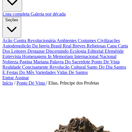
Lista completa
Galeria por década
Seções
Ação Contra Revolucionária
Ambientes Costumes Civilizações
Autodemolição Da Igreja
Brasil Real
Breves Religiosas
Capa
Carta
Dos Leitores
Destaque
Discernindo
Ecologia
Editorial
Efeméride
Entrevista
Homenagens
In Memoriam
Internacional
Nacional
Nobreza
Pagina Mariana
Palavra Do Sacerdote
Ponto De Vista
Realidade Concisamente
Revolução Cultural
Santo Do Dia
Santos
E Festas Do Mês
Variedades
Vidas De Santos
Entrar
Assinar
Início
/
Ponto De Vista
/
Elias, Príncipe dos Profetas