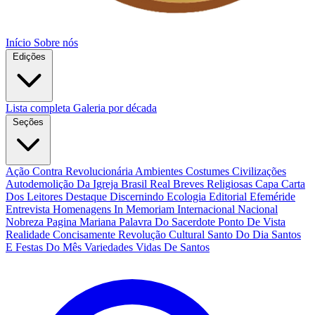
Início
Sobre nós
Edições
Lista completa
Galeria por década
Seções
Ação Contra Revolucionária
Ambientes Costumes Civilizações
Autodemolição Da Igreja
Brasil Real
Breves Religiosas
Capa
Carta
Dos Leitores
Destaque
Discernindo
Ecologia
Editorial
Efeméride
Entrevista
Homenagens
In Memoriam
Internacional
Nacional
Nobreza
Pagina Mariana
Palavra Do Sacerdote
Ponto De Vista
Realidade Concisamente
Revolução Cultural
Santo Do Dia
Santos
E Festas Do Mês
Variedades
Vidas De Santos