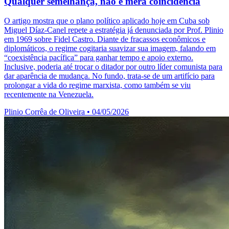
Qualquer semelhança, não é mera coincidência
O artigo mostra que o plano político aplicado hoje em Cuba sob
Miguel Díaz-Canel repete a estratégia já denunciada por Prof. Plinio
em 1969 sobre Fidel Castro. Diante de fracassos econômicos e
diplomáticos, o regime cogitaria suavizar sua imagem, falando em
“coexistência pacífica” para ganhar tempo e apoio externo.
Inclusive, poderia até trocar o ditador por outro líder comunista para
dar aparência de mudança. No fundo, trata-se de um artifício para
prolongar a vida do regime marxista, como também se viu
recentemente na Venezuela.
Plinio Corrêa de Oliveira
•
04/05/2026