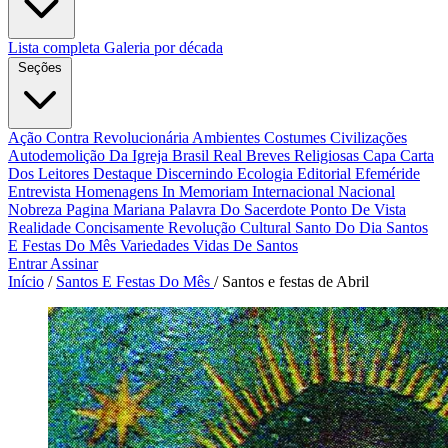
Lista completa
Galeria por década
Seções
Ação Contra Revolucionária
Ambientes Costumes Civilizações
Autodemolição Da Igreja
Brasil Real
Breves Religiosas
Capa
Carta
Dos Leitores
Destaque
Discernindo
Ecologia
Editorial
Efeméride
Entrevista
Homenagens
In Memoriam
Internacional
Nacional
Nobreza
Pagina Mariana
Palavra Do Sacerdote
Ponto De Vista
Realidade Concisamente
Revolução Cultural
Santo Do Dia
Santos
E Festas Do Mês
Variedades
Vidas De Santos
Entrar
Assinar
Início
/
Santos E Festas Do Mês
/
Santos e festas de Abril