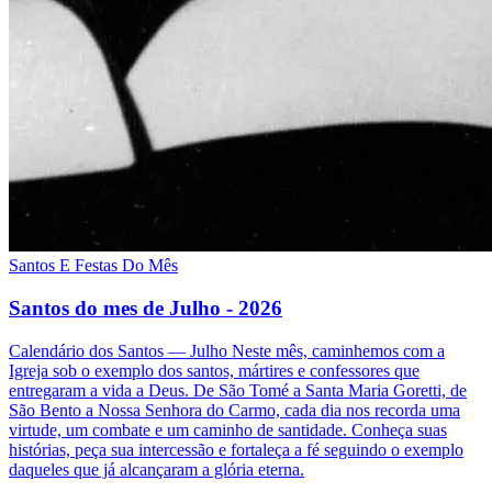
Santos E Festas Do Mês
Santos do mes de Julho - 2026
Calendário dos Santos — Julho Neste mês, caminhemos com a
Igreja sob o exemplo dos santos, mártires e confessores que
entregaram a vida a Deus. De São Tomé a Santa Maria Goretti, de
São Bento a Nossa Senhora do Carmo, cada dia nos recorda uma
virtude, um combate e um caminho de santidade. Conheça suas
histórias, peça sua intercessão e fortaleça a fé seguindo o exemplo
daqueles que já alcançaram a glória eterna.