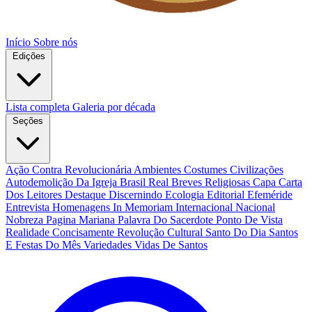
Início
Sobre nós
Edições
Lista completa
Galeria por década
Seções
Ação Contra Revolucionária
Ambientes Costumes Civilizações
Autodemolição Da Igreja
Brasil Real
Breves Religiosas
Capa
Carta
Dos Leitores
Destaque
Discernindo
Ecologia
Editorial
Efeméride
Entrevista
Homenagens
In Memoriam
Internacional
Nacional
Nobreza
Pagina Mariana
Palavra Do Sacerdote
Ponto De Vista
Realidade Concisamente
Revolução Cultural
Santo Do Dia
Santos
E Festas Do Mês
Variedades
Vidas De Santos