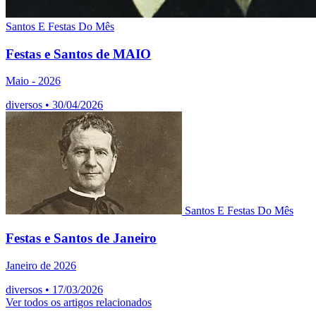
Santos E Festas Do Mês
Festas e Santos de MAIO
Maio - 2026
diversos
•
30/04/2026
Santos E Festas Do Mês
Festas e Santos de Janeiro
Janeiro de 2026
diversos
•
17/03/2026
Ver todos os artigos relacionados