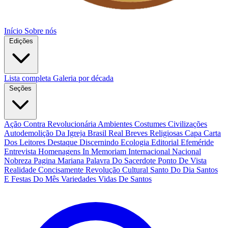
Início
Sobre nós
Edições
Lista completa
Galeria por década
Seções
Ação Contra Revolucionária
Ambientes Costumes Civilizações
Autodemolição Da Igreja
Brasil Real
Breves Religiosas
Capa
Carta
Dos Leitores
Destaque
Discernindo
Ecologia
Editorial
Efeméride
Entrevista
Homenagens
In Memoriam
Internacional
Nacional
Nobreza
Pagina Mariana
Palavra Do Sacerdote
Ponto De Vista
Realidade Concisamente
Revolução Cultural
Santo Do Dia
Santos
E Festas Do Mês
Variedades
Vidas De Santos