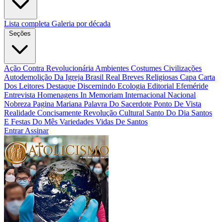
Lista completa
Galeria por década
Seções
Ação Contra Revolucionária
Ambientes Costumes Civilizações
Autodemolição Da Igreja
Brasil Real
Breves Religiosas
Capa
Carta
Dos Leitores
Destaque
Discernindo
Ecologia
Editorial
Efeméride
Entrevista
Homenagens
In Memoriam
Internacional
Nacional
Nobreza
Pagina Mariana
Palavra Do Sacerdote
Ponto De Vista
Realidade Concisamente
Revolução Cultural
Santo Do Dia
Santos
E Festas Do Mês
Variedades
Vidas De Santos
Entrar
Assinar