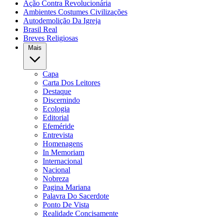
Ação Contra Revolucionária
Ambientes Costumes Civilizações
Autodemolição Da Igreja
Brasil Real
Breves Religiosas
Mais
Capa
Carta Dos Leitores
Destaque
Discernindo
Ecologia
Editorial
Efeméride
Entrevista
Homenagens
In Memoriam
Internacional
Nacional
Nobreza
Pagina Mariana
Palavra Do Sacerdote
Ponto De Vista
Realidade Concisamente