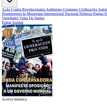
Ação Contra Revolucionária
Ambientes Costumes Civilizações
Autod
Homenagens
In Memoriam
Internacional
Nacional
Nobreza
Pagina 
Variedades
Vidas De Santos
Entrar
Assinar
Acervo histórico