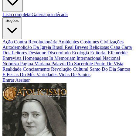
Lista completa
Galeria por década
Seções
Ação Contra Revolucionária
Ambientes Costumes Civilizações
Autodemolição Da Igreja
Brasil Real
Breves Religiosas
Capa
Carta
Dos Leitores
Destaque
Discernindo
Ecologia
Editorial
Efeméride
Entrevista
Homenagens
In Memoriam
Internacional
Nacional
Nobreza
Pagina Mariana
Palavra Do Sacerdote
Ponto De Vista
Realidade Concisamente
Revolução Cultural
Santo Do Dia
Santos
E Festas Do Mês
Variedades
Vidas De Santos
Entrar
Assinar