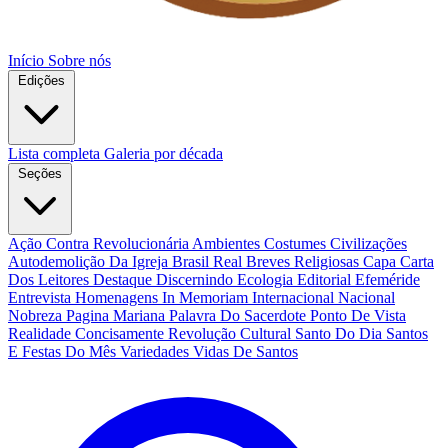
Início
Sobre nós
Edições
Lista completa
Galeria por década
Seções
Ação Contra Revolucionária
Ambientes Costumes Civilizações
Autodemolição Da Igreja
Brasil Real
Breves Religiosas
Capa
Carta
Dos Leitores
Destaque
Discernindo
Ecologia
Editorial
Efeméride
Entrevista
Homenagens
In Memoriam
Internacional
Nacional
Nobreza
Pagina Mariana
Palavra Do Sacerdote
Ponto De Vista
Realidade Concisamente
Revolução Cultural
Santo Do Dia
Santos
E Festas Do Mês
Variedades
Vidas De Santos