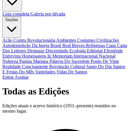
Lista completa
Galeria por década
Seções
Ação Contra Revolucionária
Ambientes Costumes Civilizações
Autodemolição Da Igreja
Brasil Real
Breves Religiosas
Capa
Carta
Dos Leitores
Destaque
Discernindo
Ecologia
Editorial
Efeméride
Entrevista
Homenagens
In Memoriam
Internacional
Nacional
Nobreza
Pagina Mariana
Palavra Do Sacerdote
Ponto De Vista
Realidade Concisamente
Revolução Cultural
Santo Do Dia
Santos
E Festas Do Mês
Variedades
Vidas De Santos
Entrar
Assinar
Todas as Edições
Edições atuais e acervo histórico (1951–presente) reunidos no
mesmo lugar.