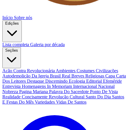
Início
Sobre nós
Edições
Lista completa
Galeria por década
Seções
Ação Contra Revolucionária
Ambientes Costumes Civilizações
Autodemolição Da Igreja
Brasil Real
Breves Religiosas
Capa
Carta
Dos Leitores
Destaque
Discernindo
Ecologia
Editorial
Efeméride
Entrevista
Homenagens
In Memoriam
Internacional
Nacional
Nobreza
Pagina Mariana
Palavra Do Sacerdote
Ponto De Vista
Realidade Concisamente
Revolução Cultural
Santo Do Dia
Santos
E Festas Do Mês
Variedades
Vidas De Santos