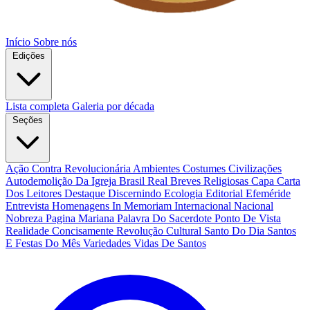
Início
Sobre nós
Edições
Lista completa
Galeria por década
Seções
Ação Contra Revolucionária
Ambientes Costumes Civilizações
Autodemolição Da Igreja
Brasil Real
Breves Religiosas
Capa
Carta
Dos Leitores
Destaque
Discernindo
Ecologia
Editorial
Efeméride
Entrevista
Homenagens
In Memoriam
Internacional
Nacional
Nobreza
Pagina Mariana
Palavra Do Sacerdote
Ponto De Vista
Realidade Concisamente
Revolução Cultural
Santo Do Dia
Santos
E Festas Do Mês
Variedades
Vidas De Santos