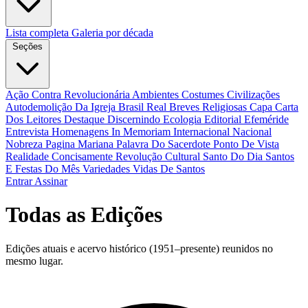
Lista completa
Galeria por década
Seções
Ação Contra Revolucionária
Ambientes Costumes Civilizações
Autodemolição Da Igreja
Brasil Real
Breves Religiosas
Capa
Carta
Dos Leitores
Destaque
Discernindo
Ecologia
Editorial
Efeméride
Entrevista
Homenagens
In Memoriam
Internacional
Nacional
Nobreza
Pagina Mariana
Palavra Do Sacerdote
Ponto De Vista
Realidade Concisamente
Revolução Cultural
Santo Do Dia
Santos
E Festas Do Mês
Variedades
Vidas De Santos
Entrar
Assinar
Todas as Edições
Edições atuais e acervo histórico (1951–presente) reunidos no
mesmo lugar.