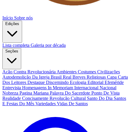
Início
Sobre nós
Edições
Lista completa
Galeria por década
Seções
Ação Contra Revolucionária
Ambientes Costumes Civilizações
Autodemolição Da Igreja
Brasil Real
Breves Religiosas
Capa
Carta
Dos Leitores
Destaque
Discernindo
Ecologia
Editorial
Efeméride
Entrevista
Homenagens
In Memoriam
Internacional
Nacional
Nobreza
Pagina Mariana
Palavra Do Sacerdote
Ponto De Vista
Realidade Concisamente
Revolução Cultural
Santo Do Dia
Santos
E Festas Do Mês
Variedades
Vidas De Santos