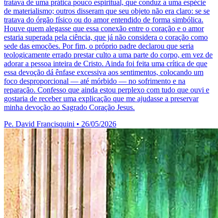
tratava de uma prática pouco espiritual, que conduz a uma espécie
de materialismo; outros disseram que seu objeto não era claro: se se
tratava do órgão físico ou do amor entendido de forma simbólica.
Houve quem alegasse que essa conexão entre o coração e o amor
estaria superada pela ciência, que já não considera o coração como
sede das emoções. Por fim, o próprio padre declarou que seria
teologicamente errado prestar culto a uma parte do corpo, em vez de
adorar a pessoa inteira de Cristo. Ainda foi feita uma crítica de que
essa devoção dá ênfase excessiva aos sentimentos, colocando um
foco desproporcional — até mórbido — no sofrimento e na
reparação. Confesso que ainda estou perplexo com tudo que ouvi e
gostaria de receber uma explicação que me ajudasse a preservar
minha devoção ao Sagrado Coração Jesus.
Pe. David Francisquini
•
26/05/2026