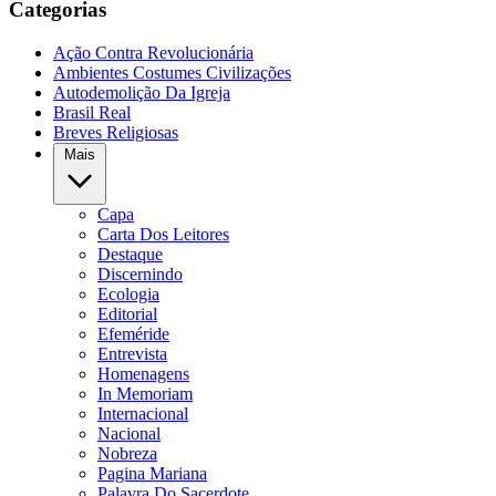
Categorias
Ação Contra Revolucionária
Ambientes Costumes Civilizações
Autodemolição Da Igreja
Brasil Real
Breves Religiosas
Mais
Capa
Carta Dos Leitores
Destaque
Discernindo
Ecologia
Editorial
Efeméride
Entrevista
Homenagens
In Memoriam
Internacional
Nacional
Nobreza
Pagina Mariana
Palavra Do Sacerdote