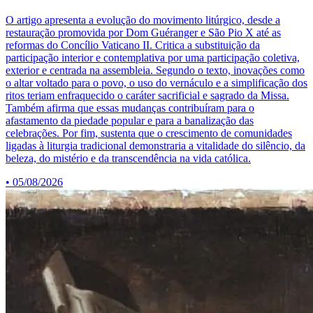
O artigo apresenta a evolução do movimento litúrgico, desde a
restauração promovida por Dom Guéranger e São Pio X até as
reformas do Concílio Vaticano II. Critica a substituição da
participação interior e contemplativa por uma participação coletiva,
exterior e centrada na assembleia. Segundo o texto, inovações como
o altar voltado para o povo, o uso do vernáculo e a simplificação dos
ritos teriam enfraquecido o caráter sacrificial e sagrado da Missa.
Também afirma que essas mudanças contribuíram para o
afastamento da piedade popular e para a banalização das
celebrações. Por fim, sustenta que o crescimento de comunidades
ligadas à liturgia tradicional demonstraria a vitalidade do silêncio, da
beleza, do mistério e da transcendência na vida católica.
•
05/08/2026