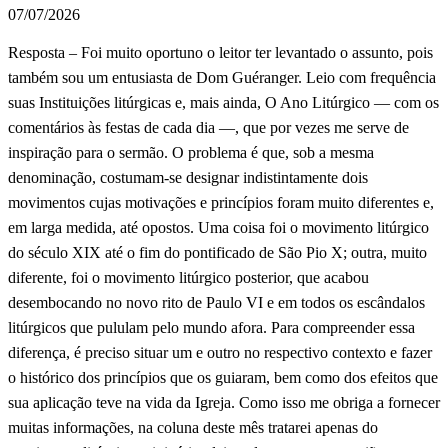
07/07/2026
Resposta – Foi muito oportuno o leitor ter levantado o assunto, pois
também sou um entusiasta de Dom Guéranger. Leio com frequência
suas Instituições litúrgicas e, mais ainda, O Ano Litúrgico — com os
comentários às festas de cada dia —, que por vezes me serve de
inspiração para o sermão. O problema é que, sob a mesma
denominação, costumam-se designar indistintamente dois
movimentos cujas motivações e princípios foram muito diferentes e,
em larga medida, até opostos. Uma coisa foi o movimento litúrgico
do século XIX até o fim do pontificado de São Pio X; outra, muito
diferente, foi o movimento litúrgico posterior, que acabou
desembocando no novo rito de Paulo VI e em todos os escândalos
litúrgicos que pululam pelo mundo afora. Para compreender essa
diferença, é preciso situar um e outro no respectivo contexto e fazer
o histórico dos princípios que os guiaram, bem como dos efeitos que
sua aplicação teve na vida da Igreja. Como isso me obriga a fornecer
muitas informações, na coluna deste mês tratarei apenas do