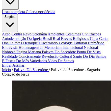
Lista completa
Galeria por década
Seções
Ação Contra Revolucionária
Ambientes Costumes Civilizações
Autodemolição Da Igreja
Brasil Real
Breves Religiosas
Capa
Carta
Dos Leitores
Destaque
Discernindo
Ecologia
Editorial
Efeméride
Entrevista
Homenagens
In Memoriam
Internacional
Nacional
Nobreza
Pagina Mariana
Palavra Do Sacerdote
Ponto De Vista
Realidade Concisamente
Revolução Cultural
Santo Do Dia
Santos
E Festas Do Mês
Variedades
Vidas De Santos
Entrar
Assinar
Início
/
Palavra Do Sacerdote
/
Palavra do Sacerdote - Sagrado
Coração de Jesus