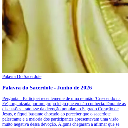
Palavra Do Sacerdote
Palavra do Sacerdote - Junho de 2026
Pergunta – Participei recentemente de uma reunião ‘Crescendo na
Fé’, organizada por um grupo leigo que eu não conhecia. Durante as
discussões, tratou-se da devoção popular ao Sagrado Coração de
Jesus, e fiquei bastante chocado ao perceber que o sacerdote
palestrante e a maioria dos participantes apresentavam uma visão
muito negativa dessa devoção. Alguns chegaram a afirmar que se