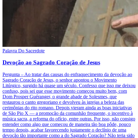
Palavra Do Sacerdote
Devoção ao Sagrado Coração de Jesus
Pergunta – Ao tratar das causas do enfraquecimento da devoção ao
Sagrado Coração de Jesus, o senhor apontou o Movimento
Litúrgico, surgido há quase um século. Confesso que isso me deixou
confuso, pois sei que esse movimento começou muito bem, com
Dom Prosper Guéranger, o grande abade de Solesmes, que
restaurou o canto gregoriano e devolveu às igrejas a beleza das
cerimônias do rito romano. Depois vieram ainda as boas iniciativas
de São Pio X — a promoção da comunhão frequente, o incentivo à
música sacra, a reforma do ofício, entre outras. Por isso, não consigo
entender como algo que começou de maneira tão boa pôde, pouco
tempo depois, acabar favorecendo justamente o declínio de uma
devoção tão importante como a do Sagrado Coração? Não teria sido