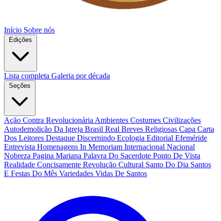
Início
Sobre nós
Edições
Lista completa
Galeria por década
Seções
Ação Contra Revolucionária
Ambientes Costumes Civilizações
Autodemolição Da Igreja
Brasil Real
Breves Religiosas
Capa
Carta
Dos Leitores
Destaque
Discernindo
Ecologia
Editorial
Efeméride
Entrevista
Homenagens
In Memoriam
Internacional
Nacional
Nobreza
Pagina Mariana
Palavra Do Sacerdote
Ponto De Vista
Realidade Concisamente
Revolução Cultural
Santo Do Dia
Santos
E Festas Do Mês
Variedades
Vidas De Santos