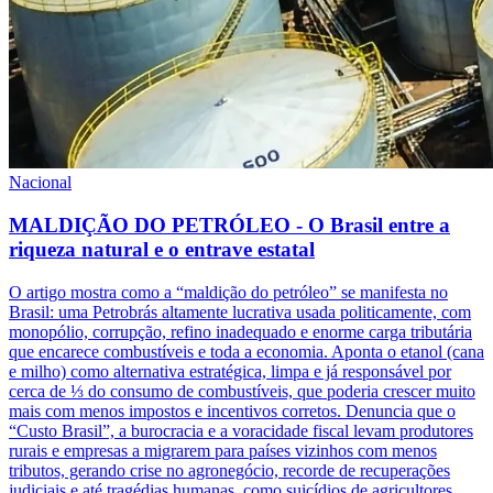
Nacional
MALDIÇÃO DO PETRÓLEO - O Brasil entre a
riqueza natural e o entrave estatal
O artigo mostra como a “maldição do petróleo” se manifesta no
Brasil: uma Petrobrás altamente lucrativa usada politicamente, com
monopólio, corrupção, refino inadequado e enorme carga tributária
que encarece combustíveis e toda a economia. Aponta o etanol (cana
e milho) como alternativa estratégica, limpa e já responsável por
cerca de ⅓ do consumo de combustíveis, que poderia crescer muito
mais com menos impostos e incentivos corretos. Denuncia que o
“Custo Brasil”, a burocracia e a voracidade fiscal levam produtores
rurais e empresas a migrarem para países vizinhos com menos
tributos, gerando crise no agronegócio, recorde de recuperações
judiciais e até tragédias humanas, como suicídios de agricultores.