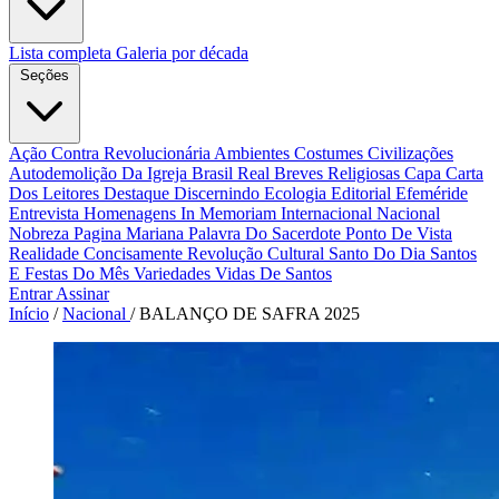
Lista completa
Galeria por década
Seções
Ação Contra Revolucionária
Ambientes Costumes Civilizações
Autodemolição Da Igreja
Brasil Real
Breves Religiosas
Capa
Carta
Dos Leitores
Destaque
Discernindo
Ecologia
Editorial
Efeméride
Entrevista
Homenagens
In Memoriam
Internacional
Nacional
Nobreza
Pagina Mariana
Palavra Do Sacerdote
Ponto De Vista
Realidade Concisamente
Revolução Cultural
Santo Do Dia
Santos
E Festas Do Mês
Variedades
Vidas De Santos
Entrar
Assinar
Início
/
Nacional
/
BALANÇO DE SAFRA 2025