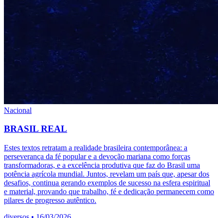
Nacional
BRASIL REAL
Estes textos retratam a realidade brasileira contemporânea: a
perseverança da fé popular e a devoção mariana como forças
transformadoras, e a excelência produtiva que faz do Brasil uma
potência agrícola mundial. Juntos, revelam um país que, apesar dos
desafios, continua gerando exemplos de sucesso na esfera espiritual
e material, provando que trabalho, fé e dedicação permanecem como
pilares de progresso autêntico.
diversos
•
16/03/2026