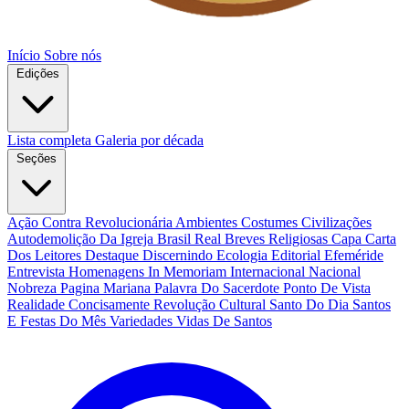
Início
Sobre nós
Edições
Lista completa
Galeria por década
Seções
Ação Contra Revolucionária
Ambientes Costumes Civilizações
Autodemolição Da Igreja
Brasil Real
Breves Religiosas
Capa
Carta
Dos Leitores
Destaque
Discernindo
Ecologia
Editorial
Efeméride
Entrevista
Homenagens
In Memoriam
Internacional
Nacional
Nobreza
Pagina Mariana
Palavra Do Sacerdote
Ponto De Vista
Realidade Concisamente
Revolução Cultural
Santo Do Dia
Santos
E Festas Do Mês
Variedades
Vidas De Santos