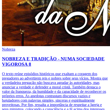
Nobreza
NOBREZA E TRADIÇÃO - NUMA SOCIEDADE
VIGOROSA 8
O texto reúne episódios históricos que exaltam a coragem dos
pregadores ao advertirem reis e nobres sobre seus vícios. Mostra que
a verdadeira pregação não buscava agradar às autoridades, mas
anunciar a verdade e defender a moral cristã. Também destaca o
valor da franqueza, da humildade e da capacidade de reconhecer os
próprios erros. As anedotas contrastam discursos vazios e
bajuladores com palavras simples, sinceras e espiritualmente
proveitosas. Por fim, ressalta a importância de respeitar a Igreja e
seus ministros, colocando a consciência e a fé acima dos interesses