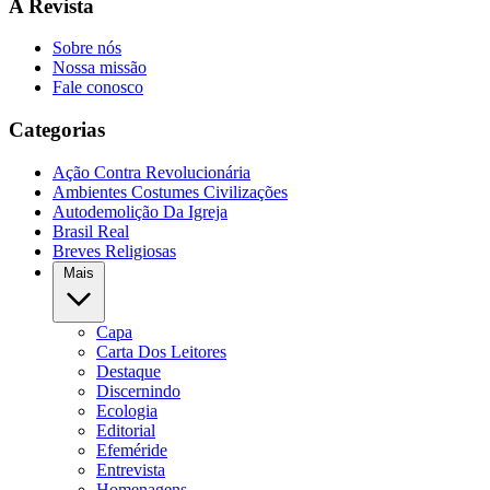
A Revista
Sobre nós
Nossa missão
Fale conosco
Categorias
Ação Contra Revolucionária
Ambientes Costumes Civilizações
Autodemolição Da Igreja
Brasil Real
Breves Religiosas
Mais
Capa
Carta Dos Leitores
Destaque
Discernindo
Ecologia
Editorial
Efeméride
Entrevista
Homenagens