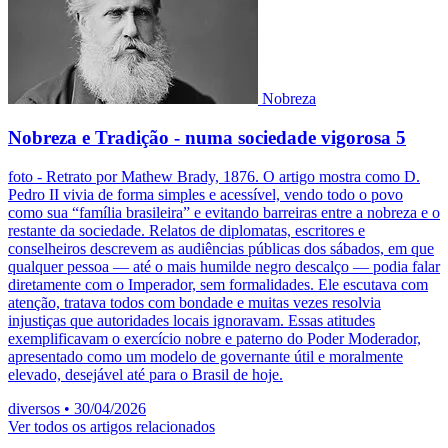
Nobreza
Nobreza e Tradição - numa sociedade vigorosa 5
foto - Retrato por Mathew Brady, 1876. O artigo mostra como D.
Pedro II vivia de forma simples e acessível, vendo todo o povo
como sua “família brasileira” e evitando barreiras entre a nobreza e o
restante da sociedade. Relatos de diplomatas, escritores e
conselheiros descrevem as audiências públicas dos sábados, em que
qualquer pessoa — até o mais humilde negro descalço — podia falar
diretamente com o Imperador, sem formalidades. Ele escutava com
atenção, tratava todos com bondade e muitas vezes resolvia
injustiças que autoridades locais ignoravam. Essas atitudes
exemplificavam o exercício nobre e paterno do Poder Moderador,
apresentado como um modelo de governante útil e moralmente
elevado, desejável até para o Brasil de hoje.
diversos
•
30/04/2026
Ver todos os artigos relacionados