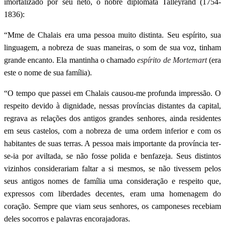
imortalizado por seu neto, o nobre diplomata Talleyrand (1754-
1836):
“Mme de Chalais era uma pessoa muito distinta. Seu espírito, sua
linguagem, a nobreza de suas maneiras, o som de sua voz, tinham
grande encanto. Ela mantinha o chamado
espírito de Mortemart
(era
este o nome de sua família).
“O tempo que passei em Chalais causou-me profunda impressão. O
respeito devido à dignidade, nessas provín­cias distantes da capital,
regrava as relações dos antigos grandes senhores, ainda residentes
em seus castelos, com a nobreza de uma ordem inferior e com os
habitantes de suas terras. A pessoa mais importante da província ter-
se-ia por aviltada, se não fosse polida e benfazeja. Seus distintos
vizinhos considerariam faltar a si mesmos, se não tivessem pelos
seus antigos nomes de família uma consideração e respeito que,
expressos com liberdades decentes, eram uma homenagem do
coração. Sempre que viam seus senhores, os camponeses recebiam
deles socorros e palavras encorajadoras.