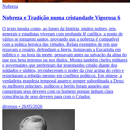
Nobreza
Nobreza e Tradição numa cristandade Vigorosa 6
O texto mostra como, ao longo da história, muitos nobres, reis,
generais e estadistas viveram com profunda fé católica, a ponto de
vários se tornarem santos, provando que a nobreza é compatível
com a prática heroica das virtudes. Relata exemplos de reis que
rezavam o rosário, defendiam a Igreja, honravam a Eucaristia em
público e, na hora da morte, pensavam antes na salvação da alma do
que nos bens terrenos ou nos títulos. Mostra também chefes militares
e governantes que preferiram dar testemunho cristão diante dos
soldados e súditos, reconheceram o poder da cruz acima do cetro e
respeitaram a religião mesmo em conflitos políticos. Em síntese, a
verdadeira grandeza temporal aparece sempre subordinada a Deus:
os melhores príncipes, políticos e heróis foram aqueles que
cumpriram seus deveres com os homens porque tinham clara
consciência de seus deveres para com o Criador.
diversos
•
26/05/2026