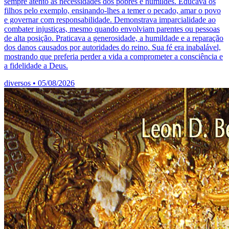
sempre atento às necessidades dos pobres e humildes. Educava os
filhos pelo exemplo, ensinando-lhes a temer o pecado, amar o povo
e governar com responsabilidade. Demonstrava imparcialidade ao
combater injustiças, mesmo quando envolviam parentes ou pessoas
de alta posição. Praticava a generosidade, a humildade e a reparação
dos danos causados por autoridades do reino. Sua fé era inabalável,
mostrando que preferia perder a vida a comprometer a consciência e
a fidelidade a Deus.
diversos
•
05/08/2026