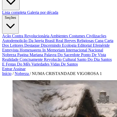
Lista completa
Galeria por década
Seções
Ação Contra Revolucionária
Ambientes Costumes Civilizações
Autodemolição Da Igreja
Brasil Real
Breves Religiosas
Capa
Carta
Dos Leitores
Destaque
Discernindo
Ecologia
Editorial
Efeméride
Entrevista
Homenagens
In Memoriam
Internacional
Nacional
Nobreza
Pagina Mariana
Palavra Do Sacerdote
Ponto De Vista
Realidade Concisamente
Revolução Cultural
Santo Do Dia
Santos
E Festas Do Mês
Variedades
Vidas De Santos
Entrar
Assinar
Início
/
Nobreza
/
NUMA CRISTANDADE VIGOROSA 1